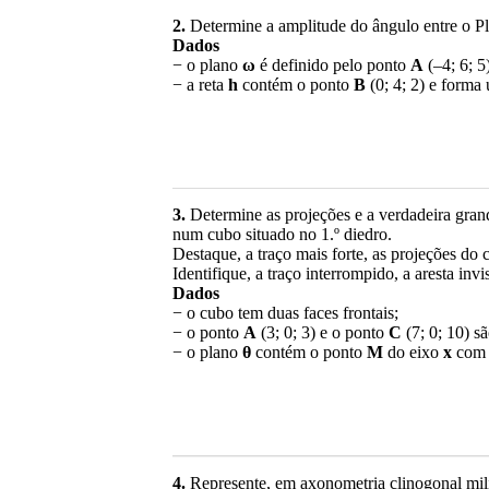
2.
Determine a amplitude do ângulo entre o Pl
Dados
− o plano
ω
é definido pelo ponto
A
(–4; 6; 5
− a reta
h
contém o ponto
B
(0; 4; 2) e forma
3.
Determine as projeções e a verdadeira gran
num cubo situado no 1.º diedro.
Destaque, a traço mais forte, as projeções do 
Identifique, a traço interrompido, a aresta invi
Dados
− o cubo tem duas faces frontais;
− o ponto
A
(3; 0; 3) e o ponto
C
(7; 0; 10) s
− o plano
θ
contém o ponto
M
do eixo
x
com –
4.
Represente, em axonometria clinogonal milit