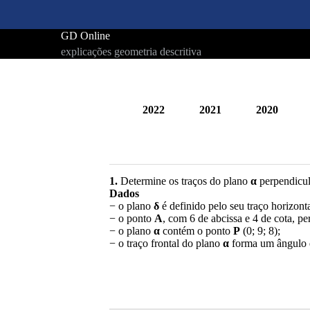
GD Online
explicações geometria descritiva
2022
2021
2020
1.
Determine os traços do plano
α
perpendicul
Dados
− o plano
δ
é definido pelo seu traço horizon
− o ponto
A
, com 6 de abcissa e 4 de cota, p
− o plano
α
contém o ponto
P
(0; 9; 8);
− o traço frontal do plano
α
forma um ângulo d