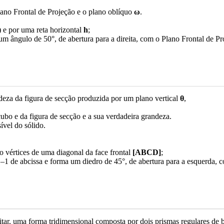
ano Frontal de Projeção e o plano oblíquo
ω
.
) e por uma reta horizontal
h
;
 um ângulo de 50°, de abertura para a direita, com o Plano Frontal de Pr
deza da figura de secção produzida por um plano vertical
θ
,
cubo e da figura de secção e a sua verdadeira grandeza.
sível do sólido.
ão vértices de uma diagonal da face frontal
[ABCD]
;
1 de abcissa e forma um diedro de 45°, de abertura para a esquerda, c
ar, uma forma tridimensional composta por dois prismas regulares de ba