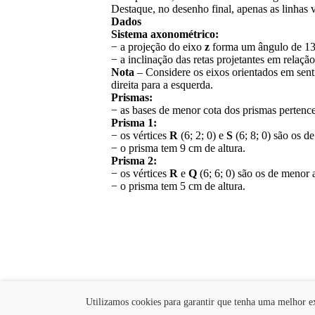
Destaque, no desenho final, apenas as linhas vi
Dados
Sistema axonométrico:
− a projeção do eixo
z
forma um ângulo de 13
− a inclinação das retas projetantes em relaçã
Nota
– Considere os eixos orientados em sent
direita para a esquerda.
Prismas:
− as bases de menor cota dos prismas perten
Prisma 1:
− os vértices
R
(6; 2; 0) e
S
(6; 8; 0) são os d
− o prisma tem 9 cm de altura.
Prisma 2:
− os vértices
R
e
Q
(6; 6; 0) são os de menor 
− o prisma tem 5 cm de altura.
Pedir explicações
Quem somos
Utilizamos cookies para garantir que tenha uma melhor ex
Copyright © 2026 | GD 