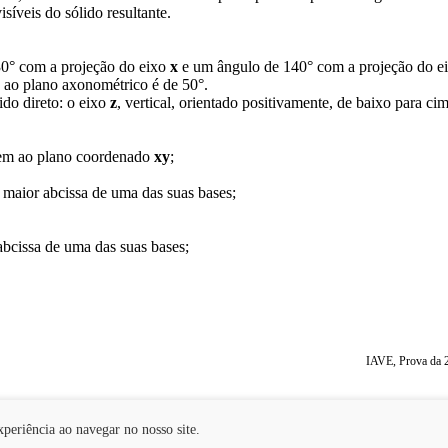
síveis do sólido resultante.
0° com a projeção do eixo
x
e um ângulo de 140° com a projeção do e
o ao plano axonométrico é de 50°.
ido direto: o eixo
z
, vertical, orientado positivamente, de baixo para ci
cem ao plano coordenado
xy
;
e maior abcissa de uma das suas bases;
abcissa de uma das suas bases;
IAVE, Prova da 2
Preços
Links úteis
periência ao navegar no nosso site.
Online - Explicações Geometria Descritiva.