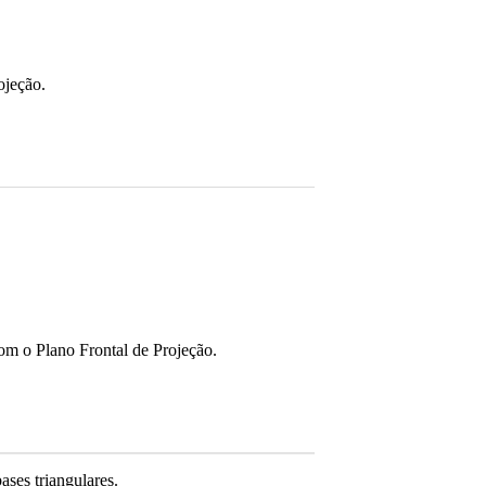
ojeção.
om o Plano Frontal de Projeção.
ses triangulares.