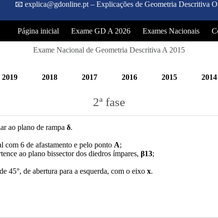
📧 explica@gdonline.pt – Explicações de Geometria Descritiva On
Página inicial
Exame GD A 2026
Exames Nacionais
C
Exame Nacional de Geometria Descritiva A 2015
2019
2018
2017
2016
2015
2014
2ª fase
ar ao plano de rampa
δ
.
tal com 6 de afastamento e pelo ponto
A
;
ertence ao plano bissector dos diedros ímpares,
β13
;
e 45°, de abertura para a esquerda, com o eixo
x
.