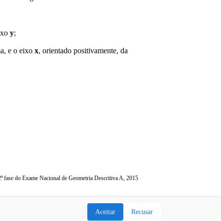
ixo
y
;
ma, e o eixo
x
, orientado positivamente, da
ª fase do Exame Nacional de Geometria Descritiva A, 2015
Contactos
Aceitar
Recusar