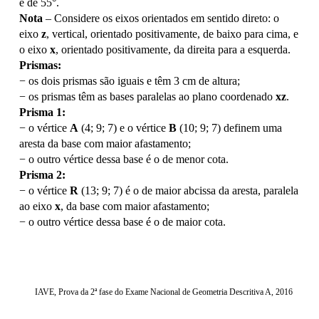
é de 55°.
Nota
– Considere os eixos orientados em sentido direto: o
eixo
z
, vertical, orientado positivamente, de baixo para cima, e
o eixo
x
, orientado positivamente, da direita para a esquerda.
Prismas:
− os dois prismas são iguais e têm 3 cm de altura;
− os prismas têm as bases paralelas ao plano coordenado
xz
.
Prisma 1:
− o vértice
A
(4; 9; 7) e o vértice
B
(10; 9; 7) definem uma
aresta da base com maior afastamento;
− o outro vértice dessa base é o de menor cota.
Prisma 2:
− o vértice
R
(13; 9; 7) é o de maior abcissa da aresta, paralela
ao eixo
x
, da base com maior afastamento;
− o outro vértice dessa base é o de maior cota.
IAVE, Prova da 2ª fase do Exame Nacional de Geometria Descritiva A, 2016