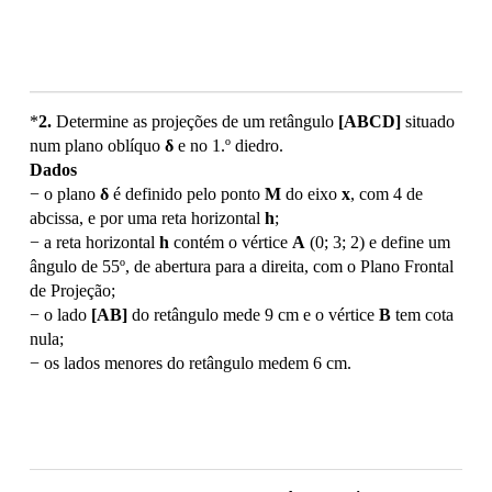
*
2.
Determine as projeções de um retângulo
[ABCD]
situado
num plano oblíquo
δ
e no 1.º diedro.
Dados
− o plano
δ
é definido pelo ponto
M
do eixo
x
, com 4 de
abcissa, e por uma reta horizontal
h
;
− a reta horizontal
h
contém o vértice
A
(0; 3; 2) e define um
ângulo de 55º, de abertura para a direita, com o Plano Frontal
de Projeção;
− o lado
[AB]
do retângulo mede 9 cm e o vértice
B
tem cota
nula;
− os lados menores do retângulo medem 6 cm.