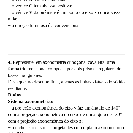
− o vértice
C
tem abcissa positiva;
− o vértice
V
da pirâmide é um ponto do eixo
x
com abcissa
nula;
− a direção luminosa é a convencional.
4.
Represente, em axonometria clinogonal cavaleira, uma
forma tridimensional composta por dois prismas regulares de
bases triangulares.
Destaque, no desenho final, apenas as linhas visíveis do sólido
resultante.
Dados
Sistema axonométrico:
− a projeção axonométrica do eixo
y
faz um ângulo de 140°
com a projeção axonométrica do eixo
x
e um ângulo de 130°
com a projeção axonométrica do eixo
z
;
− a inclinação das retas projetantes com o plano axonométrico