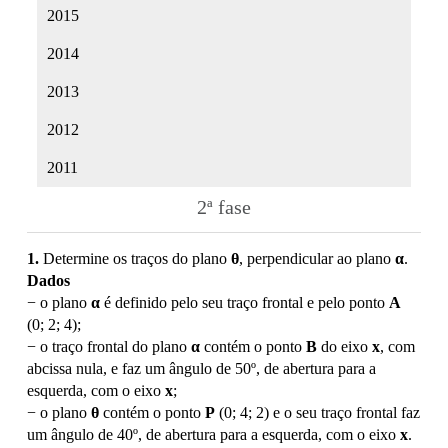
2015
2014
2013
2012
2011
2ª fase
1.
Determine os traços do plano
θ
, perpendicular ao plano
α
.
Dados
− o plano
α
é definido pelo seu traço frontal e pelo ponto
A
(0; 2; 4);
− o traço frontal do plano
α
contém o ponto
B
do eixo
x
, com
abcissa nula, e faz um ângulo de 50º, de abertura para a
esquerda, com o eixo
x
;
− o plano
θ
contém o ponto
P
(0; 4; 2) e o seu traço frontal faz
um ângulo de 40º, de abertura para a esquerda, com o eixo
x
.