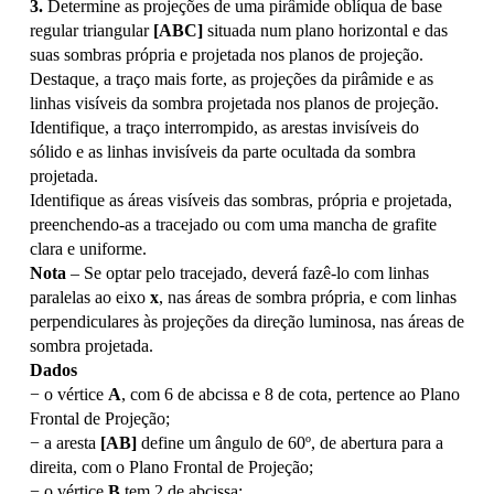
3.
Determine as projeções de uma pirâmide oblíqua de base
regular triangular
[ABC]
situada num plano horizontal e das
suas sombras própria e projetada nos planos de projeção.
Destaque, a traço mais forte, as projeções da pirâmide e as
linhas visíveis da sombra projetada nos planos de projeção.
Identifique, a traço interrompido, as arestas invisíveis do
sólido e as linhas invisíveis da parte ocultada da sombra
projetada.
Identifique as áreas visíveis das sombras, própria e projetada,
preenchendo-as a tracejado ou com uma mancha de grafite
clara e uniforme.
Nota
– Se optar pelo tracejado, deverá fazê-lo com linhas
paralelas ao eixo
x
, nas áreas de sombra própria, e com linhas
perpendiculares às projeções da direção luminosa, nas áreas de
sombra projetada.
Dados
− o vértice
A
, com 6 de abcissa e 8 de cota, pertence ao Plano
Frontal de Projeção;
− a aresta
[AB]
define um ângulo de 60º, de abertura para a
direita, com o Plano Frontal de Projeção;
− o vértice
B
tem 2 de abcissa;