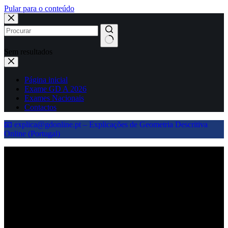
Pular para o conteúdo
Sem resultados
Página inicial
Exame GD A 2026
Exames Nacionais
Contactos
📧 explica@gdonline.pt – Explicações de Geometria Descritiva
Online (Portugal)