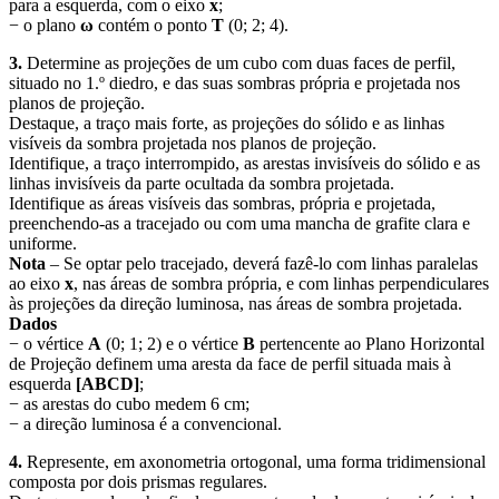
para a esquerda, com o eixo
x
;
− o plano
ω
contém o ponto
T
(0; 2; 4).
3.
Determine as projeções de um cubo com duas faces de perfil,
situado no 1.º diedro, e das suas sombras própria e projetada nos
planos de projeção.
Destaque, a traço mais forte, as projeções do sólido e as linhas
visíveis da sombra projetada nos planos de projeção.
Identifique, a traço interrompido, as arestas invisíveis do sólido e as
linhas invisíveis da parte ocultada da sombra projetada.
Identifique as áreas visíveis das sombras, própria e projetada,
preenchendo-as a tracejado ou com uma mancha de grafite clara e
uniforme.
Nota
– Se optar pelo tracejado, deverá fazê-lo com linhas paralelas
ao eixo
x
, nas áreas de sombra própria, e com linhas perpendiculares
às projeções da direção luminosa, nas áreas de sombra projetada.
Dados
− o vértice
A
(0; 1; 2) e o vértice
B
pertencente ao Plano Horizontal
de Projeção definem uma aresta da face de perfil situada mais à
esquerda
[ABCD]
;
− as arestas do cubo medem 6 cm;
− a direção luminosa é a convencional.
4.
Represente, em axonometria ortogonal, uma forma tridimensional
composta por dois prismas regulares.