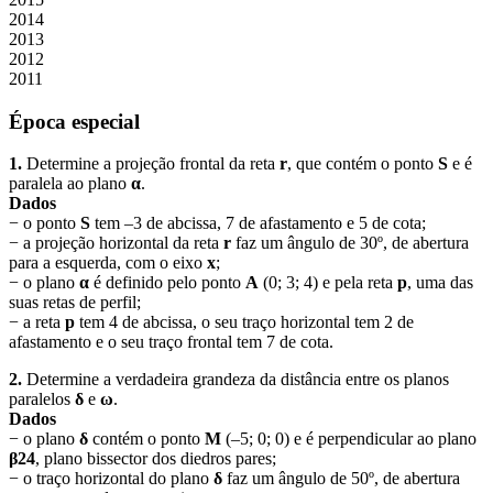
2014
2013
2012
2011
Época especial
1.
Determine a projeção frontal da reta
r
, que contém o ponto
S
e é
paralela ao plano
α
.
Dados
− o ponto
S
tem –3 de abcissa, 7 de afastamento e 5 de cota;
− a projeção horizontal da reta
r
faz um ângulo de 30º, de abertura
para a esquerda, com o eixo
x
;
− o plano
α
é definido pelo ponto
A
(0; 3; 4) e pela reta
p
, uma das
suas retas de perfil;
− a reta
p
tem 4 de abcissa, o seu traço horizontal tem 2 de
afastamento e o seu traço frontal tem 7 de cota.
2.
Determine a verdadeira grandeza da distância entre os planos
paralelos
δ
e
ω
.
Dados
− o plano
δ
contém o ponto
M
(–5; 0; 0) e é perpendicular ao plano
β24
, plano bissector dos diedros pares;
− o traço horizontal do plano
δ
faz um ângulo de 50º, de abertura