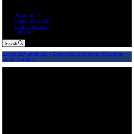
explicações geometria descritiva
Página inicial
Exame GD A 2026
Exames Nacionais
Contactos
Search
📧 explica@gdonline.pt – Explicações de Geometria Descritiva
Online (Portugal)