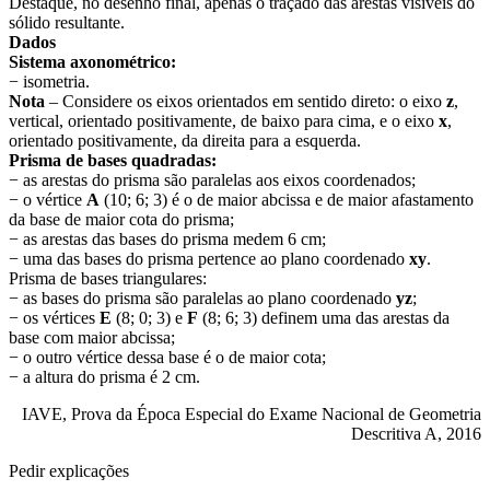
Destaque, no desenho final, apenas o traçado das arestas visíveis do
sólido resultante.
Dados
Sistema axonométrico:
− isometria.
Nota
– Considere os eixos orientados em sentido direto: o eixo
z
,
vertical, orientado positivamente, de baixo para cima, e o eixo
x
,
orientado positivamente, da direita para a esquerda.
Prisma de bases quadradas:
− as arestas do prisma são paralelas aos eixos coordenados;
− o vértice
A
(10; 6; 3) é o de maior abcissa e de maior afastamento
da base de maior cota do prisma;
− as arestas das bases do prisma medem 6 cm;
− uma das bases do prisma pertence ao plano coordenado
xy
.
Prisma de bases triangulares:
− as bases do prisma são paralelas ao plano coordenado
yz
;
− os vértices
E
(8; 0; 3) e
F
(8; 6; 3) definem uma das arestas da
base com maior abcissa;
− o outro vértice dessa base é o de maior cota;
− a altura do prisma é 2 cm.
IAVE, Prova da Época Especial do Exame Nacional de Geometria
Descritiva A, 2016
Pedir explicações