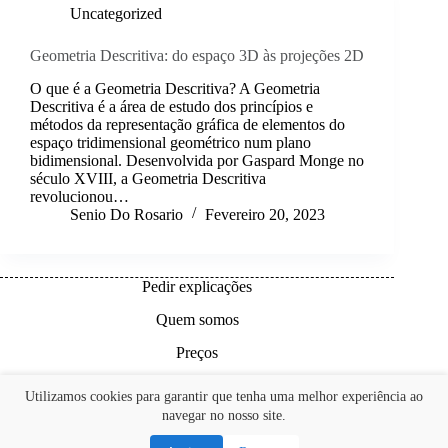
Uncategorized
Geometria Descritiva: do espaço 3D às projeções 2D
O que é a Geometria Descritiva? A Geometria
Descritiva é a área de estudo dos princípios e
métodos da representação gráfica de elementos do
espaço tridimensional geométrico num plano
bidimensional. Desenvolvida por Gaspard Monge no
século XVIII, a Geometria Descritiva
revolucionou…
Senio Do Rosario
Fevereiro 20, 2023
Pedir explicações
Quem somos
Preços
Links úteis
Utilizamos cookies para garantir que tenha uma melhor experiência ao
navegar no nosso site.
Contactos
Copyright © 2026 | GD Online - Explicações Geometria