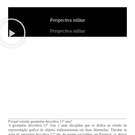
Perspectiva militar
Perspectiva militar
Porquê estudar geometria descritiva 11º ano?
A geometria descritiva 11º Ano é uma disciplina que se dedica ao estudo da
representação gráfica de objetos tridimensionais em duas dimensões. Durante as
aulas de geometria descritiva 11º ano do ensino secundário em Portugal, os alunos