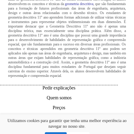
desenvolvem os conceitos e técnicas da
geometria descritiva
, que são fundamentais
para a formação de futuros profissionais das áreas de engenharia, arquitetura,
design e outras áreas relacionadas com o desenho técnico. Os estudantes de
geometria descritiva 11º ano aprendem formas adicionais de utilizar várias técnicas
e instrumentos para representar objetos tridimensionais em duas dimensões. É
importante destacar que a Geometria Descritiva 11º ano não é apenas uma
disciplina teórica, mas essencialmente uma disciplina prática. Além disso, a
geometria descritiva 11º ano é uma disciplina que possui uma grande importância
para o desenvolvimento de habilidades de representação gráfica e compreensão
espacial, que são fundamentais para o sucesso em diversas áreas profissionais. Os
conceitos e técnicas aprendidos em geometria descritiva 11º ano podem ser
aplicados não apenas nas áreas de engenharia, arquitetura e design, mas também em
outras áreas que exijam habilidades de representação gráfica, como a indústria
automobilística e a construção civil. Assim, a geometria descritiva 11º ano é uma
disciplina fundamental para muitos estudantes de Portugal que desejam seguir
carreiras do ensino superior. Através dela, os alunos desenvolvem habilidades de
representação e compreensão espacial.
Pedir explicações
Quem somos
Preços
Links úteis
Utilizamos cookies para garantir que tenha uma melhor experiência ao
navegar no nosso site.
Contactos
Copyright © 2026 | GD Online - Explicações Geometria