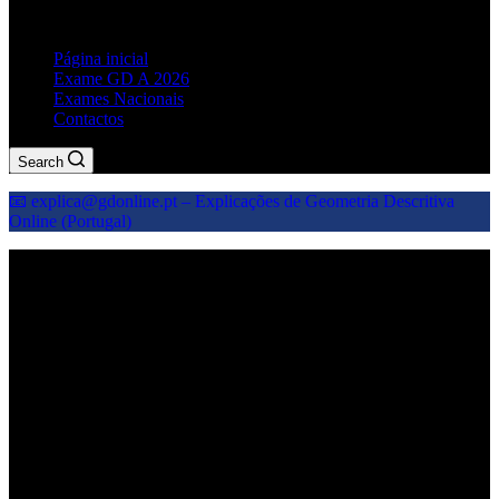
explicações geometria descritiva
Página inicial
Exame GD A 2026
Exames Nacionais
Contactos
Search
📧 explica@gdonline.pt – Explicações de Geometria Descritiva
Online (Portugal)