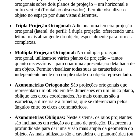
ortogonais sobre dois planos de projeção – um horizontal e
outro vertical (frontal ao observador). Permite visualizar o
objeto no espaço por duas vistas diferentes.
Tripla Projeção Ortogonal:
Adiciona uma terceira projeção
ortogonal (lateral, de perfil) à dupla projeção, oferecendo uma
leitura mais abrangente do objeto, especialmente para formas
complexas.
Múltipla Projeção Ortogonal:
Na múltipla projeção
ortogonal, utilizam-se vários planos de projeção – tantos
quanto necessários – para criar uma apresentação detalhada de
um objeto. Permite visualizar todas suas as caraterísticas,
independentemente da complexidade do objeto representado.
Axonometrias Ortogonais:
São projeções ortogonais que
representam um objeto em três dimensões em um único plano,
oblíquo aos eixos coordenados. As mais comuns são a
isometria, a dimetria e a trimetria, que se diferenciam pelos
ângulos entre os eixos axonométricos.
Axonometrias Oblíquas:
Neste sistema, os raios projetantes
são inclinados em relação ao plano de projeção. Distorcem a
profundidade para dar uma visão mais ampla da geometria do
objeto. As mais utilizadas são a cavaleira e a planométrica (ou