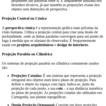
projetantes são paralelas entre si. É amplamente utilizada nos
desenhos técnicos, já que mantém as proporções exatas dos
objetos sem distorções de perspectiva.
Projeção Central ou Cónica
A
perspectiva cónica
é a representação gráfica mais próxima da
visão humana. Utiliza a projeção central para criar uma ilusão de
profundidade, onde as linhas paralelas convergem para um ponto de
fuga à medida que se afastam do observador. É frequentemente
usada em
projetos arquitetónicos
e
design de interiores
.
Projeção Paralela ou Cilíndrica
Os sistemas de projeção paralela ou cilíndrica comumente usados
são:
Projeções Cotadas:
É um sistema que representa a projeção
ortogonal dos objetos num único plano de projeção. Para
definir o objeto no espaço com rigor, indica-se, junto da
projeção de cada ponto, a sua
cota
– a sua distância numérica
ao plano de projeção. As projeções cotadas são utilizadas em
Cartografia, nas plantas topográficas.
Dupla Projeção Ortogonal:
Consiste em duas projeções