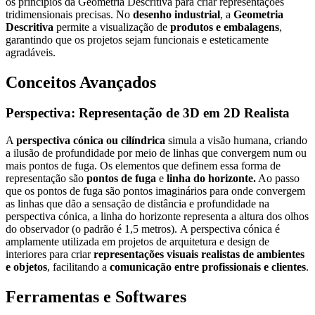
os princípios da Geometria Descritiva para criar representações
tridimensionais precisas. No
desenho industrial
, a
Geometria
Descritiva
permite a visualização de
produtos e embalagens
,
garantindo que os projetos sejam funcionais e esteticamente
agradáveis.
Conceitos Avançados
Perspectiva: Representação de 3D em 2D Realista
A
perspectiva cónica
ou cilíndrica
simula a visão humana, criando
a ilusão de profundidade por meio de linhas que convergem num ou
mais pontos de fuga. Os elementos que definem essa forma de
representação são
p
ontos de fuga
e
linha do horizonte.
Ao passo
que os pontos de fuga são pontos imaginários para onde convergem
as linhas que dão a sensação de distância e profundidade na
perspectiva cónica, a linha do horizonte representa a altura dos olhos
do observador (o padrão é 1,5 metros).
A perspectiva cónica é
amplamente utilizada em projetos de arquitetura e design de
interiores para criar
representações visuais realistas de ambientes
e objetos
, facilitando a
comunicação entre profissionais e clientes
.
Ferramentas e Softwares