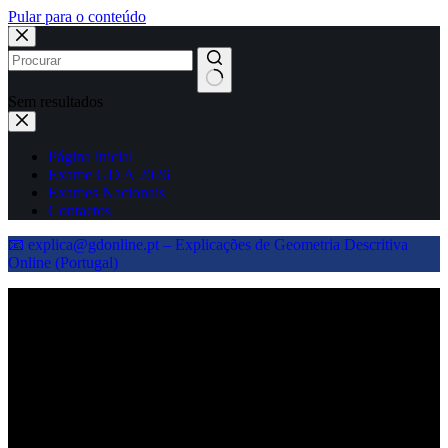
Pular para o conteúdo
Sem resultados
Página inicial
Exame GD A 2026
Exames Nacionais
Contactos
📧 explica@gdonline.pt – Explicações de Geometria Descritiva
Online (Portugal)