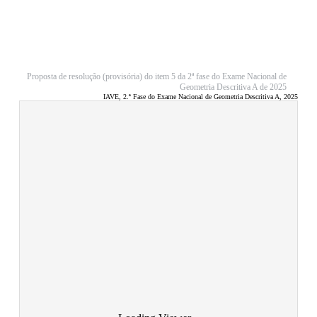
Proposta de resolução (provisória) do item 5 da 2ª fase do Exame Nacional de
Geometria Descritiva A de 2025
IAVE, 2.ª Fase do Exame Nacional de Geometria Descritiva A, 2025